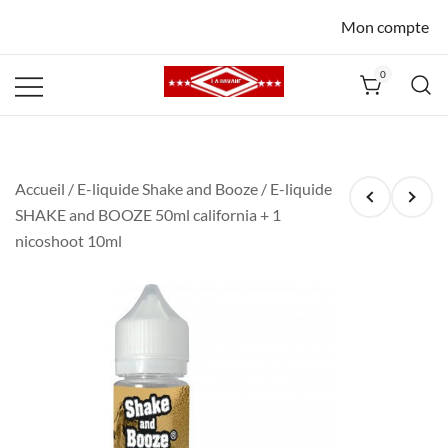
Mon compte
0
La Havane
Nîmes
Accueil
/
E-liquide Shake and Booze
/ E-liquide
SHAKE and BOOZE 50ml california + 1
nicoshoot 10ml