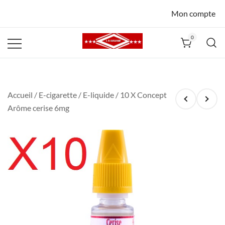
Mon compte
0
La Havane
Nîmes
Accueil
/
E-cigarette
/
E-liquide
/ 10 X Concept
Arôme cerise 6mg