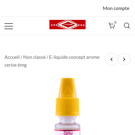
Mon compte
0
La Havane
Nîmes
Accueil
/
Non classé
/ E-liquide concept arome
cerise 6mg