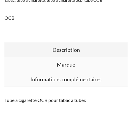
Tabac
,
tube à cigarette
,
tube à cigarette ocb
,
tube OCB
OCB
Description
Marque
Informations complémentaires
Tube à cigarette OCB pour tabac à tuber.