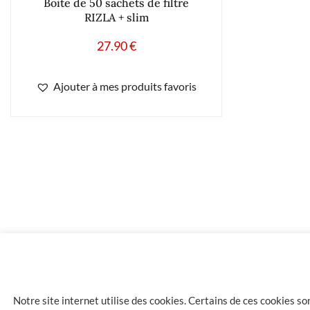
Boite de 50 sachets de filtre
RIZLA + slim
27.90
€
Ajouter à mes produits favoris
17.80
€
Balance BERING 200 X 0.01g
Notre site internet utilise des cookies. Certains de ces cookies s