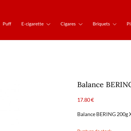
Puff
E-cigarette
Cigares
Briquets
P
Balance BERING
17.80
€
Balance BERING 200g X
Rupture de stock