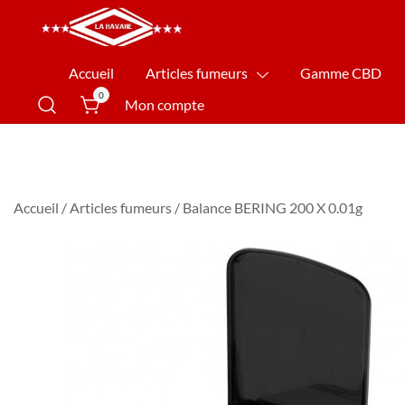
La Havane Nîmes
Accueil
Articles fumeurs
Gamme CBD
0
Mon compte
Accueil
/
Articles fumeurs
/ Balance BERING 200 X 0.01g