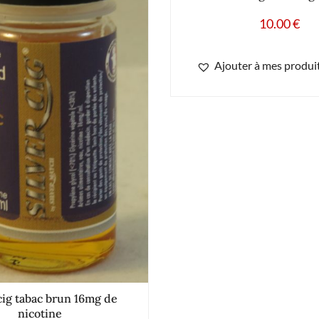
10.00
€
Ajouter à mes produit
cig tabac brun 16mg de
nicotine