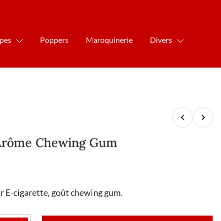
ipes
Poppers
Maroquinerie
Divers
 Arôme Chewing Gum
 E-cigarette, goût chewing gum.