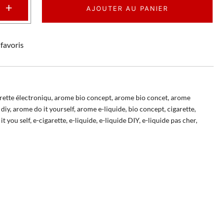
+
AJOUTER AU PANIER
favoris
rette électroniqu
,
arome bio concept
,
arome bio concet
,
arome
diy
,
arome do it yourself
,
arome e-liquide
,
bio concept
,
cigarette
,
it you self
,
e-cigarette
,
e-liquide
,
e-liquide DIY
,
e-liquide pas cher
,