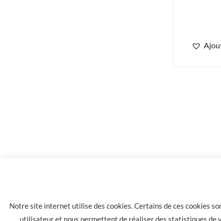
Ajout
1.90
€
Bio Concept – Arôme Chewing Gum
Notre site internet utilise des cookies. Certains de ces cookies s
utilisateur et nous permettent de réaliser des statistiques de