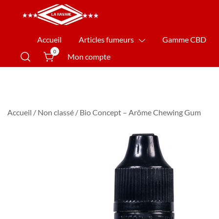
La Havane Nîmes
Accueil
Articles fumeurs
Gamme CBD
0
Mon compte
Accueil
/
Non classé
/ Bio Concept – Arôme Chewing Gum