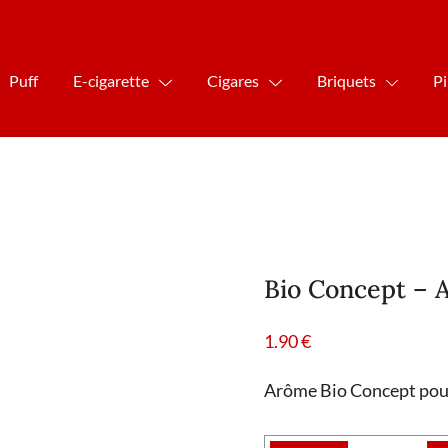
Puff
E-cigarette
Cigares
Briquets
P
Bio Concept –
1.90
€
Arôme Bio Concept pour