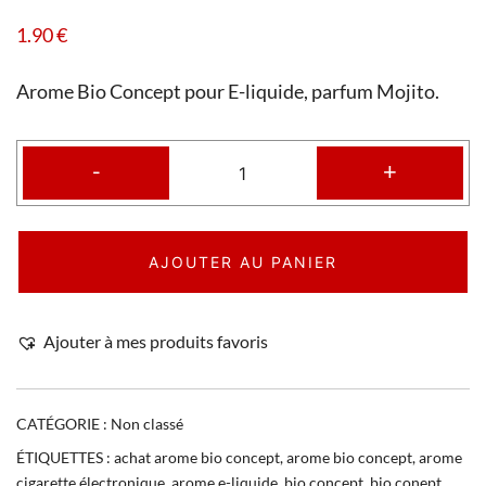
1.90
€
Arome Bio Concept pour E-liquide, parfum Mojito.
-
+
AJOUTER AU PANIER
Ajouter à mes produits favoris
CATÉGORIE :
Non classé
ÉTIQUETTES :
achat arome bio concept
,
arome bio concept
,
arome
cigarette électronique
,
arome e-liquide
,
bio concept
,
bio conept
,