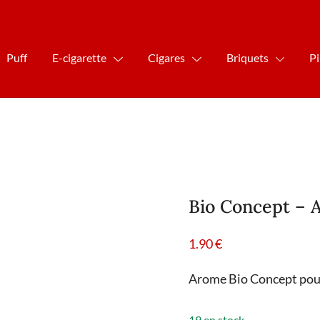
Puff
E-cigarette
Cigares
Briquets
P
Bio Concept – 
1.90
€
Arome Bio Concept pour
19 en stock