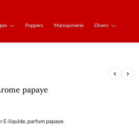
ipes
Poppers
Maroquinerie
Divers
Arome papaye
 E-liquide, parfum papaye.