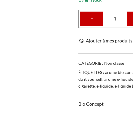
-
Ajouter à mes produits 
CATÉGORIE :
Non classé
ÉTIQUETTES :
arome bio con
do it yourself
,
arome e-liquid
cigarette
,
e-liquide
,
e-liquide
Bio Concept