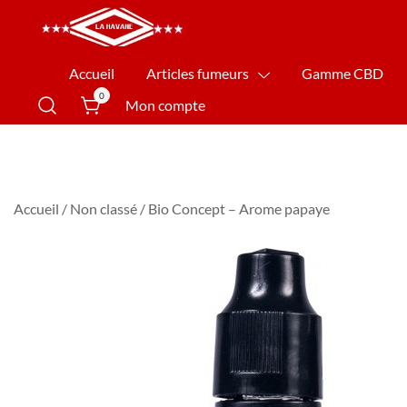
La Havane Nîmes
Accueil
Articles fumeurs
Gamme CBD
0
Mon compte
Accueil
/
Non classé
/ Bio Concept – Arome papaye