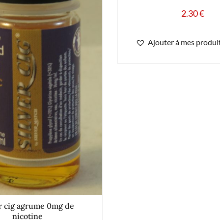
2.30
€
Ajouter à mes produit
er cig agrume 0mg de
nicotine