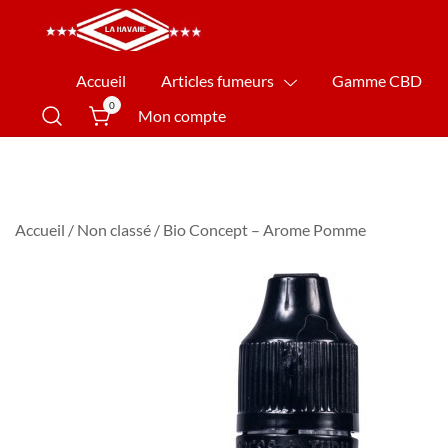
La Havane Nîmes
Accueil
Articles fumeurs
Gamme CBD
0
Mon compte
Accueil
/
Non classé
/ Bio Concept – Arome Pomme