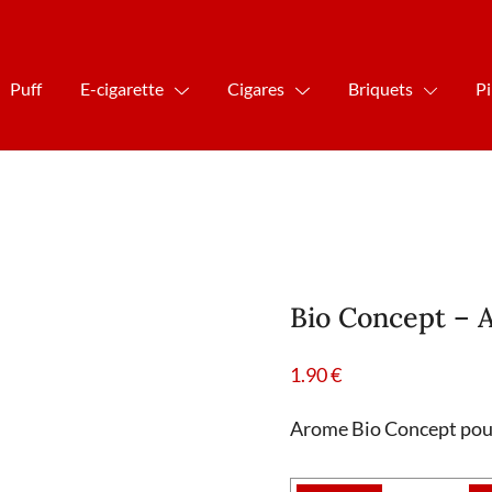
Puff
E-cigarette
Cigares
Briquets
P
Bio Concept –
1.90
€
Arome Bio Concept pou