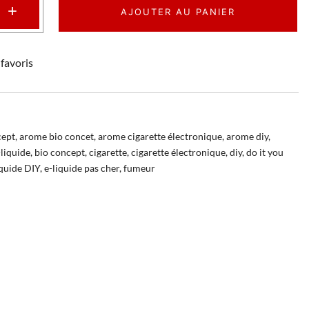
+
AJOUTER AU PANIER
favoris
cept
,
arome bio concet
,
arome cigarette électronique
,
arome diy
,
liquide
,
bio concept
,
cigarette
,
cigarette électronique
,
diy
,
do it you
iquide DIY
,
e-liquide pas cher
,
fumeur