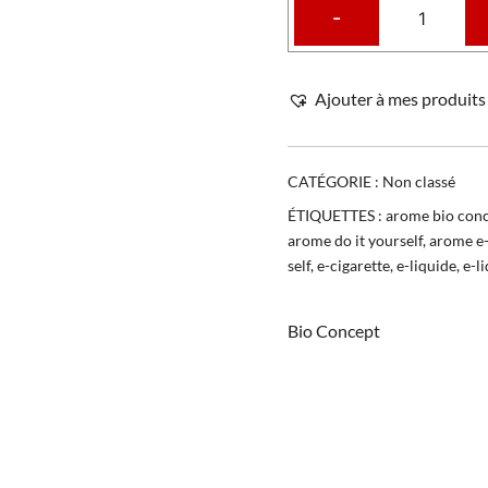
-
Ajouter à mes produits 
CATÉGORIE :
Non classé
ÉTIQUETTES :
arome bio con
arome do it yourself
,
arome e-
self
,
e-cigarette
,
e-liquide
,
e-l
Bio Concept