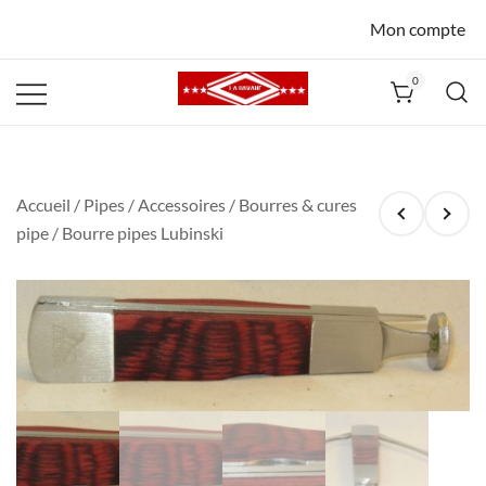
Mon compte
0
La Havane
Nîmes
Accueil
/
Pipes
/
Accessoires
/
Bourres & cures
pipe
/ Bourre pipes Lubinski