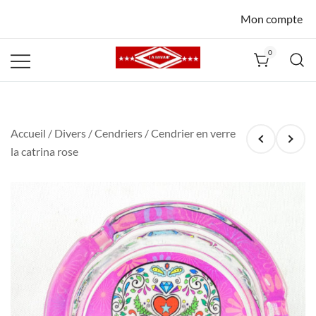
Mon compte
0
La Havane
Nîmes
Accueil
/
Divers
/
Cendriers
/ Cendrier en verre
la catrina rose