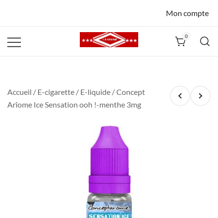
Mon compte
0
La Havane
Nîmes
Accueil
/
E-cigarette
/
E-liquide
/ Concept
Arîome Ice Sensation ooh !-menthe 3mg