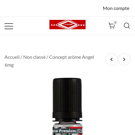
Mon compte
0
La Havane
Nîmes
Accueil
/
Non classé
/ Concept arôme Angel
6mg