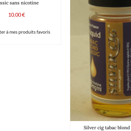
assic sans nicotine
10.00
€
er à mes produits favoris
Silver cig tabac blond