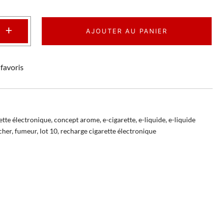
+
AJOUTER AU PANIER
favoris
ette électronique
,
concept arome
,
e-cigarette
,
e-liquide
,
e-liquide
cher
,
fumeur
,
lot 10
,
recharge cigarette électronique