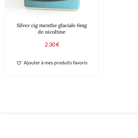
Silver cig menthe glaciale 6mg
de nicoltine
2.30
€
Ajouter à mes produits favoris
23.00
€
10x Concept Arôme cerise 3mg