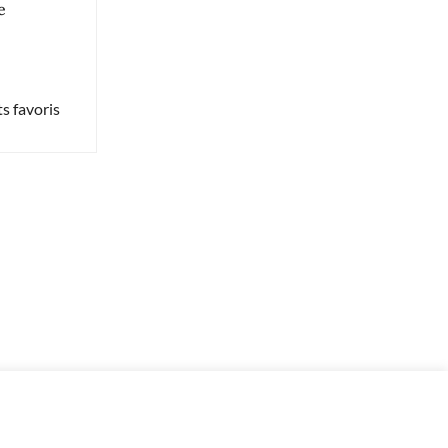
e
s favoris
-
+
93 en stock
Ajouter au panier