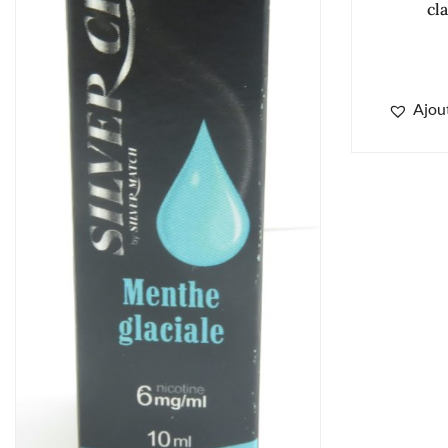
cl
Ajout