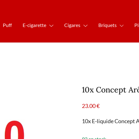
Puff
E-cigarette
Cigares
Briquets
P
10x Concept Ar
23.00
€
10x E-liquide Concept A
93 en stock