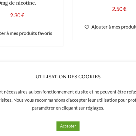
0mg de nicotine.
2.50
€
2.30
€
Ajouter à mes produit
er à mes produits favoris
UTILISATION DES COOKIES
ont nécessaires au bon fonctionnement du site et ne peuvent être refus
 visites. Nous vous recommandons d'accepter leur utilisation pour prof
paramétrer en cliquant sur
réglages
.
 01 31
Accepter