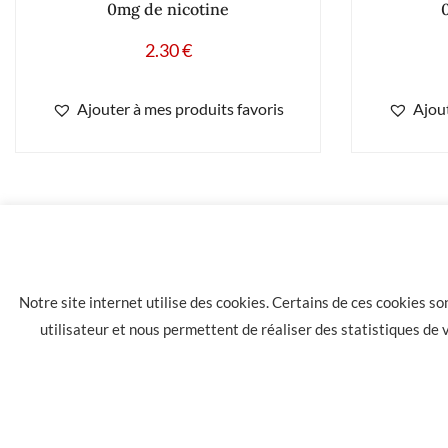
0mg de nicotine
2.30
€
Ajouter à mes produits favoris
Ajout
2.90
€
Concept Arôme citron 11mg
Notre site internet utilise des cookies. Certains de ces cookies s
utilisateur et nous permettent de réaliser des statistiques de
LA HAVANE 40 bis rue des Tilleuls 30900 NIMES - Tél: 04 66 05