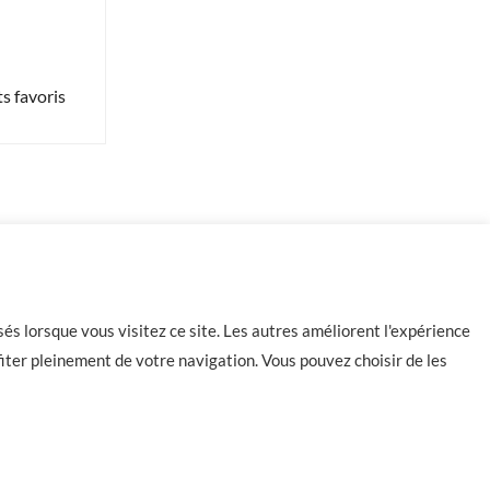
s favoris
-
+
154 en stock
Ajouter au panier
és lorsque vous visitez ce site. Les autres améliorent l'expérience
iter pleinement de votre navigation. Vous pouvez choisir de les
Contact
CGU
CGV