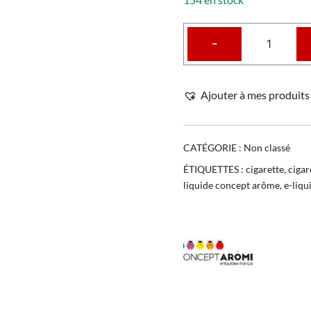
-
Ajouter à mes produits 
CATÉGORIE :
Non classé
ÉTIQUETTES :
cigarette
,
cigar
liquide concept arôme
,
e-liqu