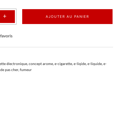
+
AJOUTER AU PANIER
favoris
ette électronique
,
concept arome
,
e-cigarette
,
e-liqide
,
e-liquide
,
e-
ide pas cher
,
fumeur