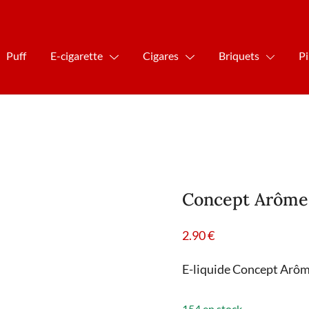
Puff
E-cigarette
Cigares
Briquets
P
Concept Arôme 
2.90
€
E-liquide Concept Arôm
154 en stock