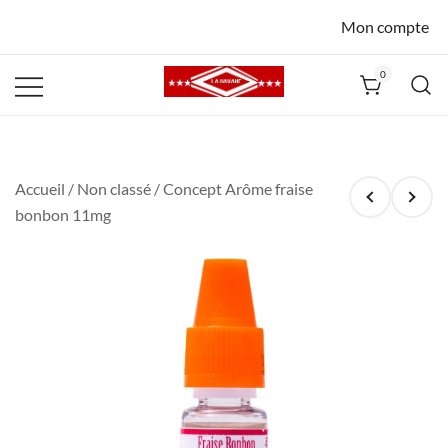
Mon compte
0
La Havane
Nîmes
Accueil
/
Non classé
/ Concept Arôme fraise
bonbon 11mg