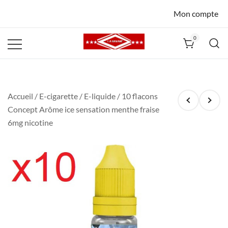
Mon compte
0
La Havane
Nîmes
Accueil
/
E-cigarette
/
E-liquide
/ 10 flacons
Concept Arôme ice sensation menthe fraise
6mg nicotine