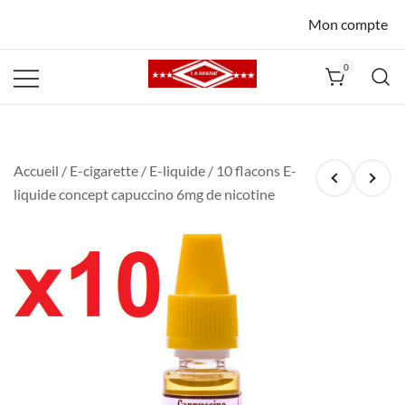
Mon compte
0
La Havane
Nîmes
Accueil
/
E-cigarette
/
E-liquide
/ 10 flacons E-
liquide concept capuccino 6mg de nicotine