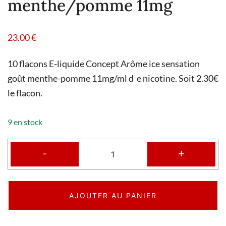
menthe/pomme 11mg
23.00
€
10 flacons E-liquide Concept Arôme ice sensation
goût menthe-pomme 11mg/ml d e nicotine. Soit 2.30€
le flacon.
9 en stock
-
+
AJOUTER AU PANIER