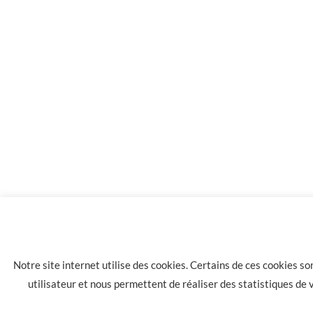
2.9
Concept arôme goût Américain 6mg de nicotine
Notre site internet utilise des cookies. Certains de ces cookies s
utilisateur et nous permettent de réaliser des statistiques de
LA HAVANE 40 bis rue des Tilleuls 30900 NIMES - Tél: 04 66 05