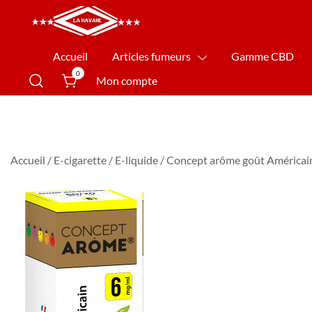
La Havane Nîmes
Accueil
Articles fumeurs
Gamme CBD
0
Mon compte
Accueil
/
E-cigarette
/
E-liquide
/ Concept arôme goût Américain