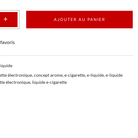
+
AJOUTER AU PANIER
favoris
liquide
ette électronique
,
concept arome
,
e-cigarette
,
e-liquide
,
e-liquide
ette électronique
,
liquide e-cigarette