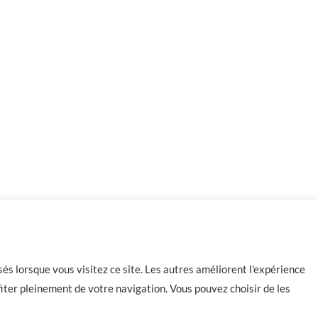
-
+
86 en stock
Ajouter au panier
és lorsque vous visitez ce site. Les autres améliorent l'expérience
iter pleinement de votre navigation. Vous pouvez choisir de les
Contact
CGU
CGV