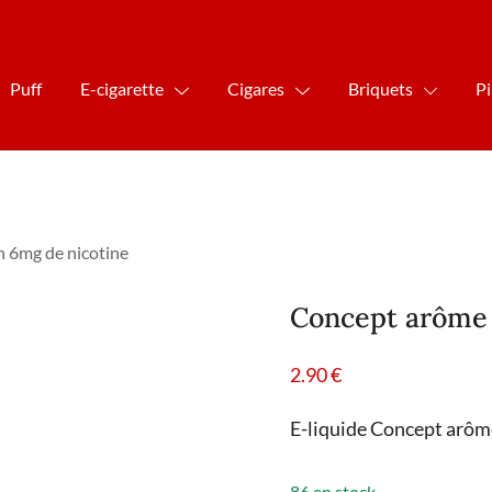
Puff
E-cigarette
Cigares
Briquets
P
 6mg de nicotine
Concept arôme 
2.90
€
E-liquide Concept arô
86 en stock