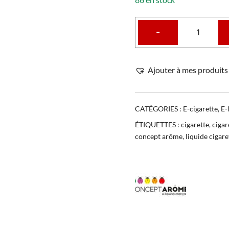
-
Ajouter à mes produits 
CATÉGORIES :
E-cigarette
,
E-
ÉTIQUETTES :
cigarette
,
cigar
concept arôme
,
liquide cigar