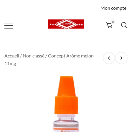
Mon compte
0
La Havane
Nîmes
Accueil
/
Non classé
/ Concept Arôme melon
11mg