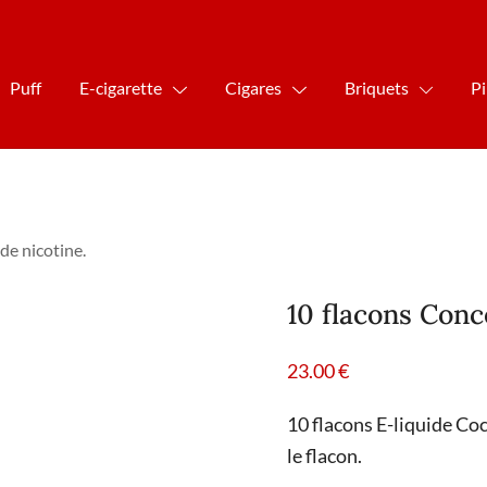
Puff
E-cigarette
Cigares
Briquets
P
de nicotine.
10 flacons Conc
23.00
€
10 flacons E-liquide Co
le flacon.