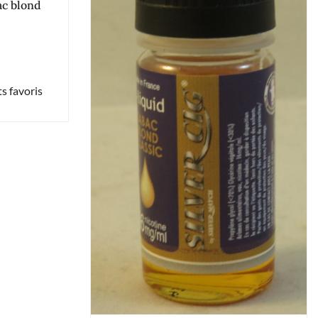
bac blond
s favoris