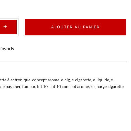
+
AJOUTER AU PANIER
favoris
ette électronique
,
concept arome
,
e-cig
,
e-cigarette
,
e-liquide
,
e-
ide pas cher
,
fumeur
,
lot 10
,
Lot 10 concept arome
,
recharge cigarette