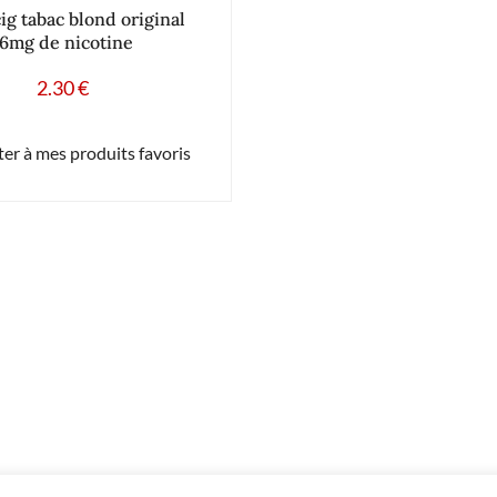
cig tabac blond original
16mg de nicotine
2.30
€
er à mes produits favoris