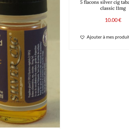
5 flacons silver cig ta
classic 11mg
10.00
€
Ajouter à mes produit