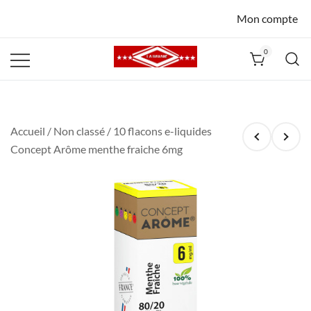
Mon compte
0
La Havane
Nîmes
Accueil
/
Non classé
/ 10 flacons e-liquides
Concept Arôme menthe fraiche 6mg