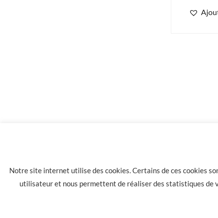
Ajout
10 flacons Concept Arôme Louisiane 6mg de nicotine
Notre site internet utilise des cookies. Certains de ces cookies s
utilisateur et nous permettent de réaliser des statistiques de
LA HAVANE 40 bis rue des Tilleuls 30900 NIMES - Tél: 04 66 05