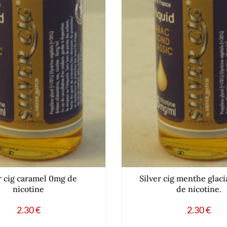
r cig caramel 0mg de
Silver cig menthe glac
nicotine
de nicotine.
2.30
€
2.30
€