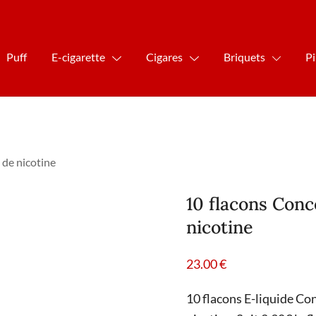
Puff
E-cigarette
Cigares
Briquets
P
de nicotine
10 flacons Con
nicotine
23.00
€
10 flacons E-liquide C