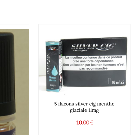
5 flacons silver cig menthe
glaciale 11mg
10.00
€