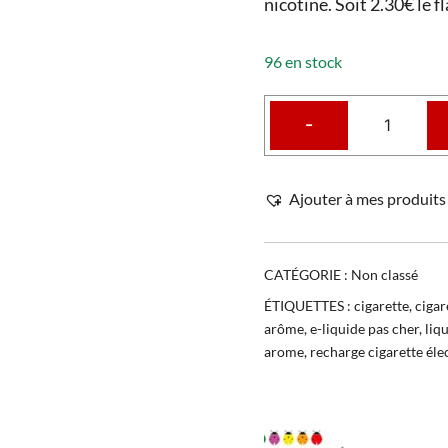
nicotine. Soit 2.30€ le f
96 en stock
-
Ajouter à mes produits 
CATÉGORIE :
Non classé
ÉTIQUETTES :
cigarette
,
cigar
arôme
,
e-liquide pas cher
,
liq
arome
,
recharge cigarette él