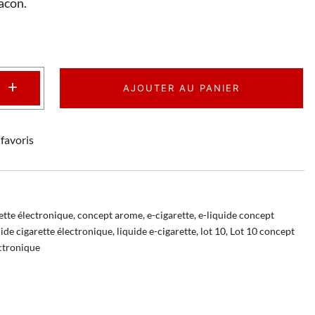
lacon.
+
AJOUTER AU PANIER
favoris
ette électronique
,
concept arome
,
e-cigarette
,
e-liquide concept
uide cigarette électronique
,
liquide e-cigarette
,
lot 10
,
Lot 10 concept
ectronique