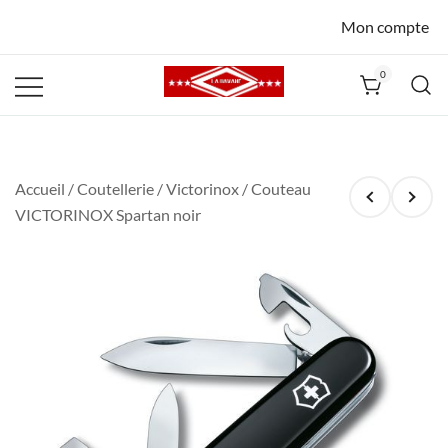
Mon compte
0
La Havane
Nîmes
Accueil
/
Coutellerie
/
Victorinox
/ Couteau
VICTORINOX Spartan noir