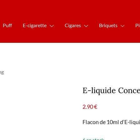
Puff
E-cigarette
Cigares
Briquets
P
mg
E-liquide Conc
2.90
€
Flacon de 10ml d’E-liq
6 en stock