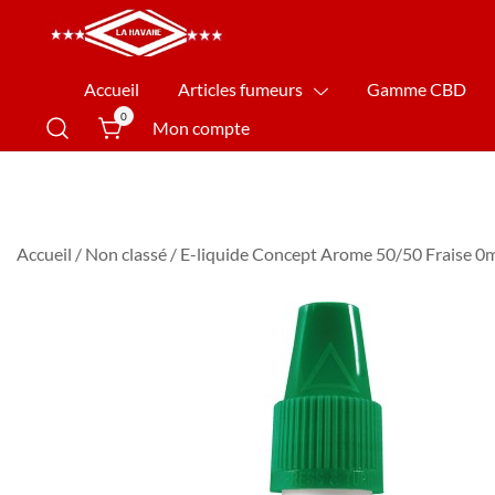
La Havane Nîmes
Accueil
Articles fumeurs
Gamme CBD
0
Mon compte
Accueil
/
Non classé
/ E-liquide Concept Arome 50/50 Fraise 0