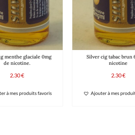
cig menthe glaciale 0mg
Silver cig tabac brun
de nicotine.
nicotine
2.30
€
2.30
€
er à mes produits favoris
Ajouter à mes produit