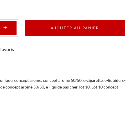
+
AJOUTER AU PANIER
favoris
ronique
,
concept arome
,
concept arome 50/50
,
e-cigarette
,
e-liquide
,
e-
uide concept arome 50/50
,
e-liquide pas cher
,
lot 10
,
Lot 10 concept