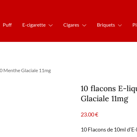
Puff
E-cigarette
Cigares
Briquets
P
50 Menthe Glaciale 11mg
10 flacons E-l
Glaciale 11mg
23.00
€
10 Flacons de 10ml d’E