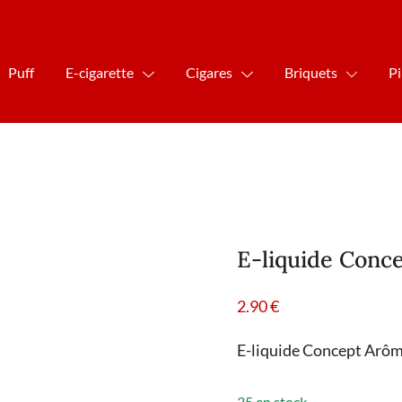
Puff
E-cigarette
Cigares
Briquets
P
E-liquide Conc
2.90
€
E-liquide Concept Arôme
35 en stock