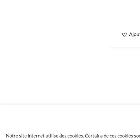
Ajout
2.90
€
E-liquide Concept Arôme abricot 6mg
Notre site internet utilise des cookies. Certains de ces cookies s