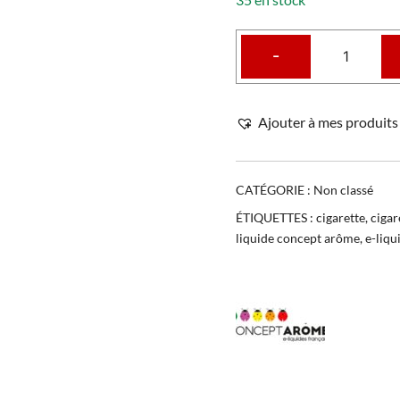
-
Ajouter à mes produits 
CATÉGORIE :
Non classé
ÉTIQUETTES :
cigarette
,
cigar
liquide concept arôme
,
e-liqu