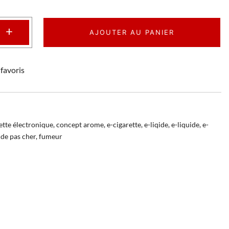
+
AJOUTER AU PANIER
favoris
ette électronique
,
concept arome
,
e-cigarette
,
e-liqide
,
e-liquide
,
e-
ide pas cher
,
fumeur