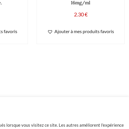
.
16mg/ml
2.30
€
s favoris
Ajouter à mes produits favoris
-
+
35 en stock
Ajouter au panier
és lorsque vous visitez ce site. Les autres améliorent l'expérience