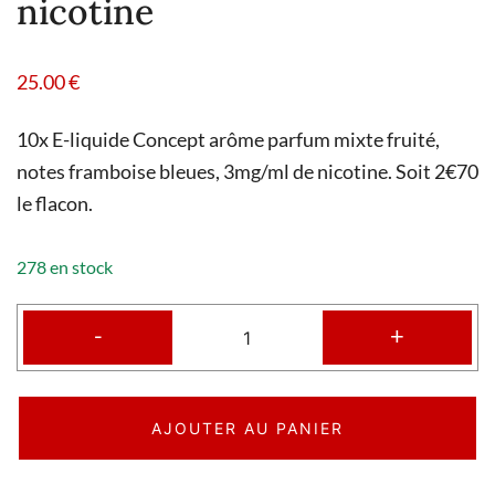
nicotine
25.00
€
10x E-liquide Concept arôme parfum mixte fruité,
notes framboise bleues, 3mg/ml de nicotine. Soit 2€70
le flacon.
278 en stock
-
+
AJOUTER AU PANIER