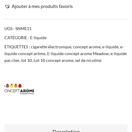
Ajouter à mes produits favoris
UGS :
SNME11
CATÉGORIE :
E-liquide
ÉTIQUETTES :
cigarette électronique
,
concept arome
,
e-liquide
,
e-
liquide concept arôme
,
E-liquide concept arome Meadow
,
e-liquide
pas cher
,
lot 10
,
Lot 10 concept arome
,
sel de nicotine
Description