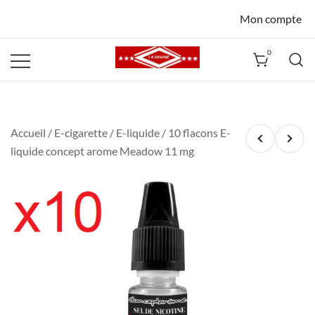
Mon compte
0
La Havane
Nîmes
Accueil
/
E-cigarette
/
E-liquide
/ 10 flacons E-
liquide concept arome Meadow 11 mg