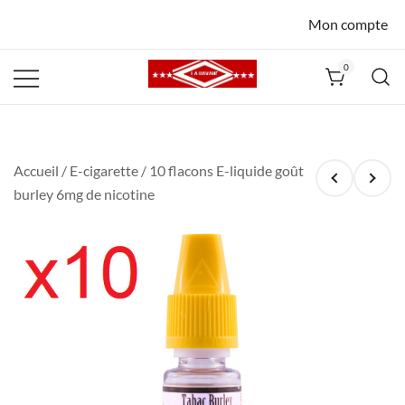
Mon compte
0
La Havane
Nîmes
Accueil
/
E-cigarette
/ 10 flacons E-liquide goût
burley 6mg de nicotine