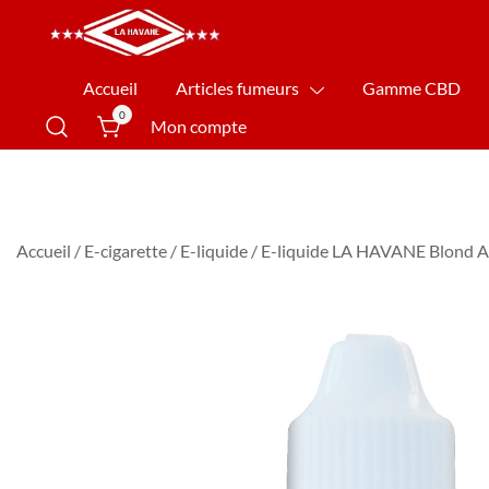
La Havane Nîmes
Accueil
Articles fumeurs
Gamme CBD
0
Mon compte
Accueil
/
E-cigarette
/
E-liquide
/ E-liquide LA HAVANE Blond A