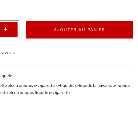
+
AJOUTER AU PANIER
favoris
liquide
ette électronique
,
e-cigarette
,
e-liquide
,
e-liquide la havane
,
e-liquide
rette électronique
,
liquide e-cigarette