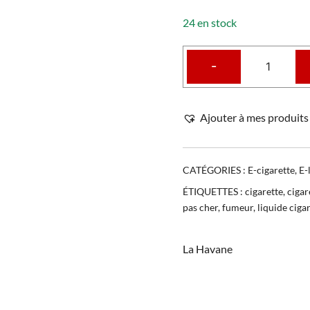
24 en stock
-
Ajouter à mes produits 
CATÉGORIES :
E-cigarette
,
E-
ÉTIQUETTES :
cigarette
,
cigar
pas cher
,
fumeur
,
liquide ciga
La Havane