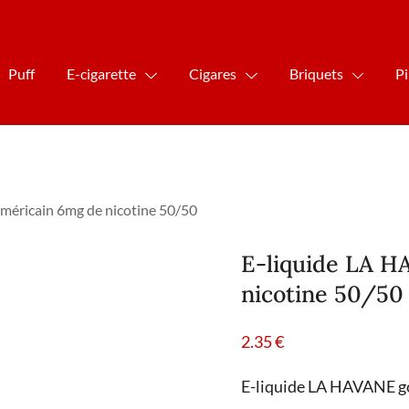
Puff
E-cigarette
Cigares
Briquets
P
méricain 6mg de nicotine 50/50
E-liquide LA H
nicotine 50/50
2.35
€
E-liquide LA HAVANE go