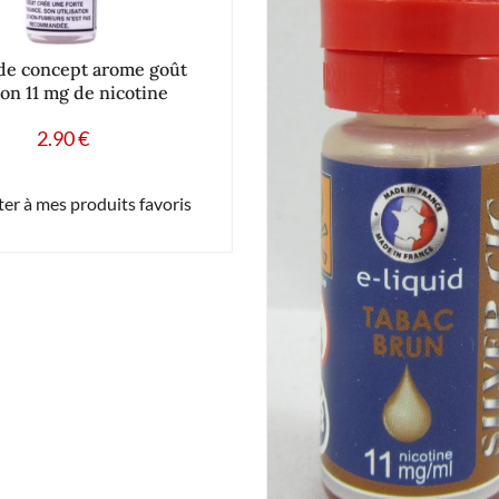
de concept arome goût
on 11 mg de nicotine
2.90
€
er à mes produits favoris