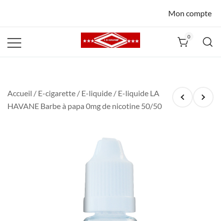
Mon compte
0
La Havane
Nîmes
Accueil
/
E-cigarette
/
E-liquide
/ E-liquide LA
HAVANE Barbe à papa 0mg de nicotine 50/50