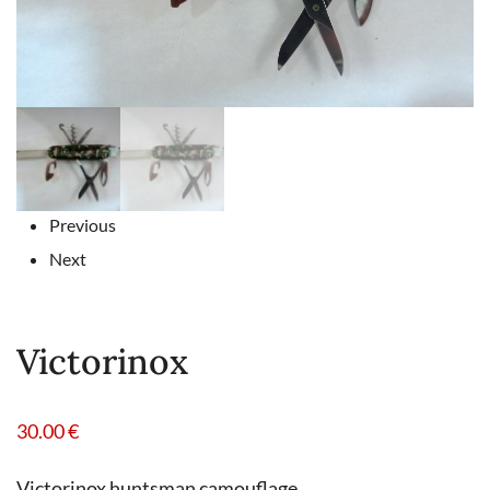
Previous
Next
Victorinox
30.00
€
Victorinox huntsman camouflage.