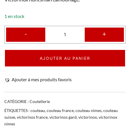
1 en stock
-
+
AJOUTER AU PANIER
Ajouter à mes produits favoris
CATÉGORIE :
Coutellerie
ÉTIQUETTES :
couteau
,
couteau france
,
couteau nimes
,
couteau
suisse
,
victorinos france
,
victorinos gard
,
victorinox
,
victorinox
nimes