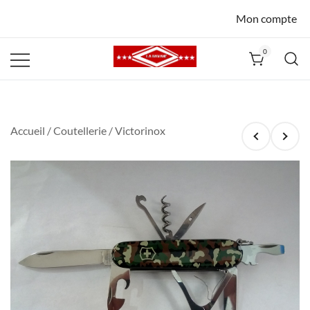
Mon compte
0
La Havane
Nîmes
Accueil
/
Coutellerie
/ Victorinox