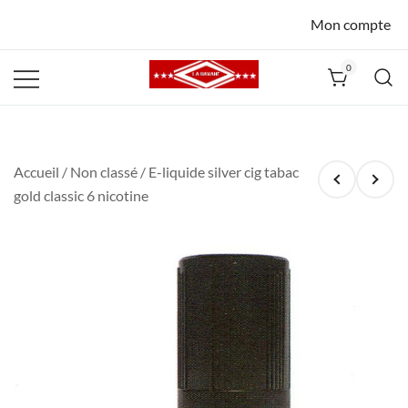
Mon compte
0
La Havane
Nîmes
Accueil
/
Non classé
/ E-liquide silver cig tabac
gold classic 6 nicotine