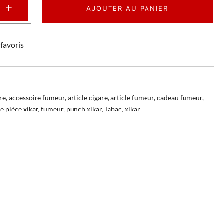
+
AJOUTER AU PANIER
favoris
re
,
accessoire fumeur
,
article cigare
,
article fumeur
,
cadeau fumeur
,
 pièce xikar
,
fumeur
,
punch xikar
,
Tabac
,
xikar