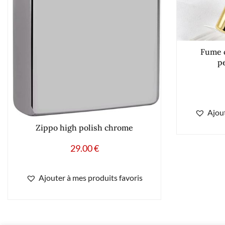
Fume 
p
Ajout
Zippo high polish chrome
29.00
€
Ajouter à mes produits favoris