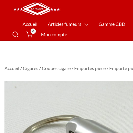
La Havane Nîmes
Accueil
Articles fumeurs
Gamme CBD
0
Mon compte
Accueil
/
Cigares
/
Coupes cigare
/
Emportes pièce
/ Emporte pi