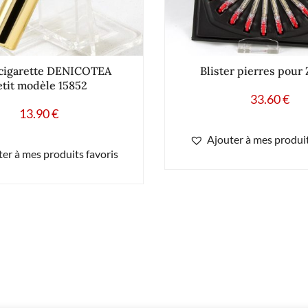
cigarette DENICOTEA
Blister pierres pour
etit modèle 15852
33.60
€
13.90
€
Ajouter à mes produit
er à mes produits favoris