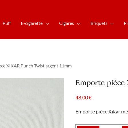
Puff
E-cigarette
Cigares
Briquets
P
èce XIKAR Punch Twist argent 11mm
Emporte pièce 
48.00
€
Emporte pièce Xikar mé