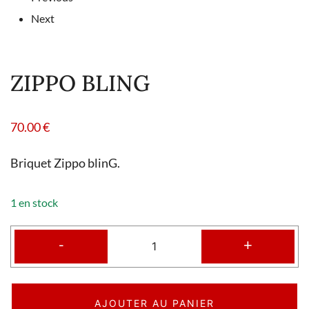
Next
ZIPPO BLING
70.00
€
Briquet Zippo blinG.
1 en stock
-
+
AJOUTER AU PANIER