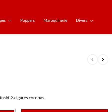
ipes
Poppers
Maroquinerie
Divers
binski. 3 cigares coronas.