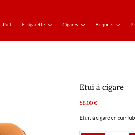
Puff
E-cigarette
Cigares
Briquets
P
Etui à cigare
58.00
€
Etuit à cigare en cuir lu