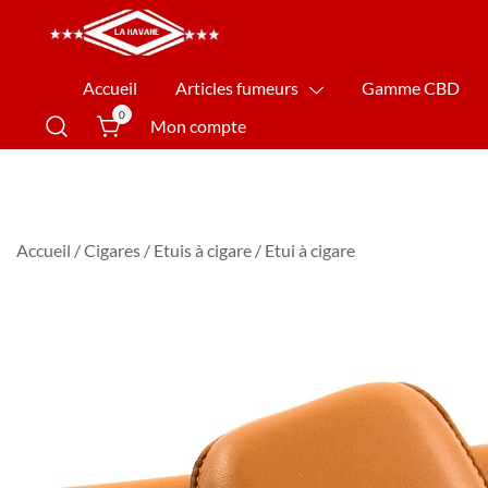
La Havane Nîmes
Accueil
Articles fumeurs
Gamme CBD
0
Mon compte
Accueil
/
Cigares
/
Etuis à cigare
/ Etui à cigare