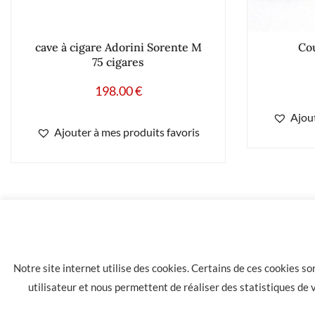
cave à cigare Adorini Sorente M
Co
75 cigares
198.00
€
Ajout
Ajouter à mes produits favoris
58.00
€
Etui à cigare
Notre site internet utilise des cookies. Certains de ces cookies s
utilisateur et nous permettent de réaliser des statistiques de
LA HAVANE 40 bis rue des Tilleuls 30900 NIMES - Tél: 04 66 05