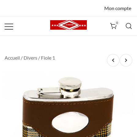
Mon compte
0
La Havane
Nîmes
Accueil
/
Divers
/ Fiole 1