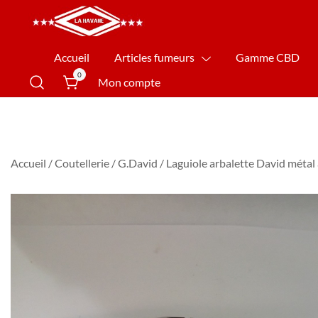
La Havane Nîmes
Accueil
Articles fumeurs
Gamme CBD
0
Mon compte
Accueil
/
Coutellerie
/
G.David
/ Laguiole arbalette David métal