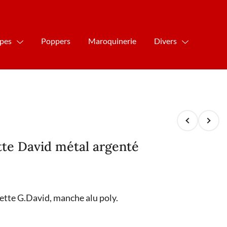
ipes
Poppers
Maroquinerie
Divers
tte David métal argenté
lette G.David, manche alu poly.