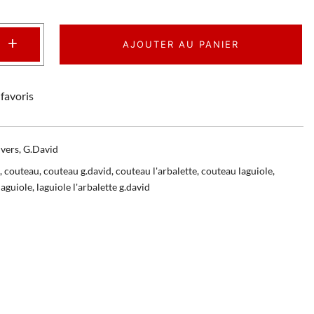
+
AJOUTER AU PANIER
favoris
vers
,
G.David
,
couteau
,
couteau g.david
,
couteau l'arbalette
,
couteau laguiole
,
laguiole
,
laguiole l'arbalette g.david