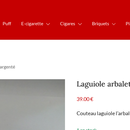
Puff
E-cigarette
Cigares
Briquets
P
 argenté
Laguiole arbale
39.00
€
Couteau laguiole l’arba
1 en stock