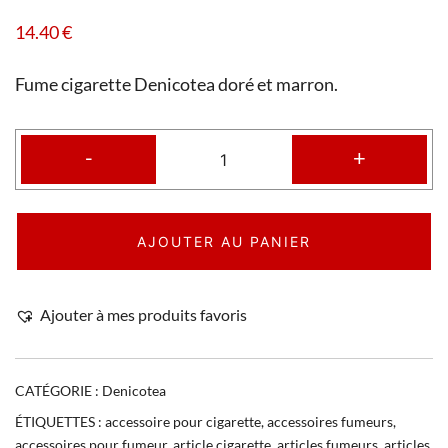
14.40
€
Fume cigarette Denicotea doré et marron.
-
+
AJOUTER AU PANIER
Ajouter à mes produits favoris
CATÉGORIE :
Denicotea
ÉTIQUETTES :
accessoire pour cigarette
,
accessoires fumeurs
,
accessoires pour fumeur
,
article cigarette
,
articles fumeurs
,
articles