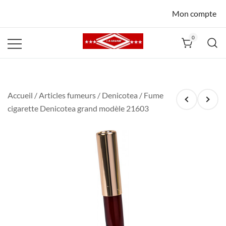
Mon compte
0
La Havane
Nîmes
Accueil
/
Articles fumeurs
/
Denicotea
/ Fume
cigarette Denicotea grand modèle 21603