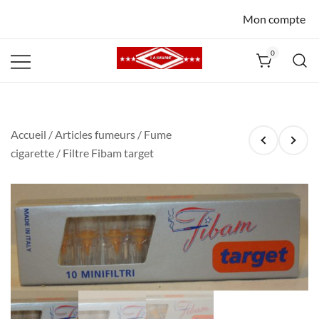
Mon compte
0
La Havane
Nîmes
Accueil
/
Articles fumeurs
/
Fume
cigarette
/ Filtre Fibam target