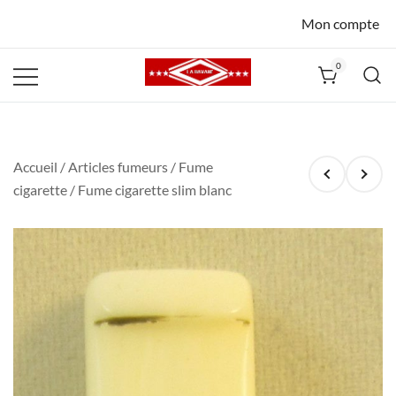
Mon compte
0
La Havane
Nîmes
Accueil
/
Articles fumeurs
/
Fume
cigarette
/ Fume cigarette slim blanc