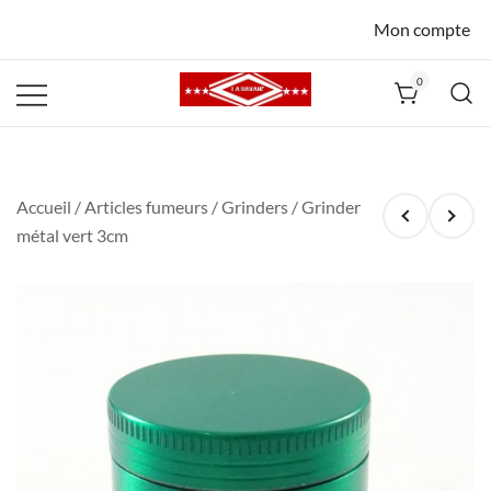
Mon compte
0
La Havane
Nîmes
Accueil
/
Articles fumeurs
/
Grinders
/ Grinder
métal vert 3cm