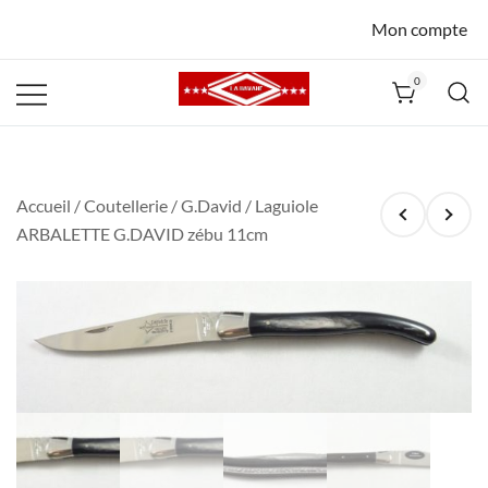
Mon compte
0
La Havane
Nîmes
Accueil
/
Coutellerie
/
G.David
/ Laguiole
ARBALETTE G.DAVID zébu 11cm