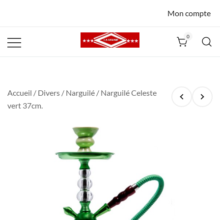
Mon compte
0
La Havane
Nîmes
Accueil
/
Divers
/
Narguilé
/ Narguilé Celeste
vert 37cm.