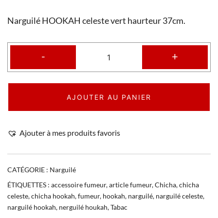
Narguilé HOOKAH celeste vert haurteur 37cm.
-
+
AJOUTER AU PANIER
Ajouter à mes produits favoris
CATÉGORIE :
Narguilé
ÉTIQUETTES :
accessoire fumeur
,
article fumeur
,
Chicha
,
chicha
celeste
,
chicha hookah
,
fumeur
,
hookah
,
narguilé
,
narguilé celeste
,
narguilé hookah
,
nerguilé houkah
,
Tabac