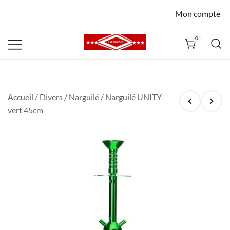
Mon compte
0
La Havane
Nîmes
Accueil
/
Divers
/
Narguilé
/ Narguilé UNITY
vert 45cm