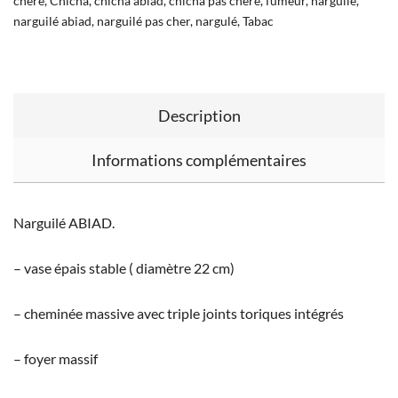
chère
,
Chicha
,
chicha abiad
,
chicha pas chère
,
fumeur
,
narguilé
,
narguilé abiad
,
narguilé pas cher
,
nargulé
,
Tabac
Description
Informations complémentaires
Narguilé ABIAD.
– vase épais stable ( diamètre 22 cm)
– cheminée massive avec triple joints toriques intégrés
– foyer massif