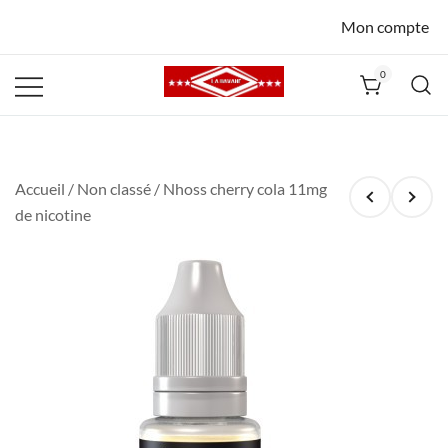
Mon compte
0
La Havane
Nîmes
Accueil
/
Non classé
/ Nhoss cherry cola 11mg
de nicotine