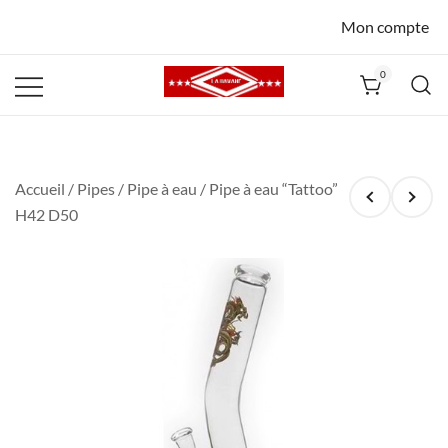
Mon compte
0
La Havane
Nîmes
Accueil
/
Pipes
/
Pipe à eau
/ Pipe à eau “Tattoo”
H42 D50