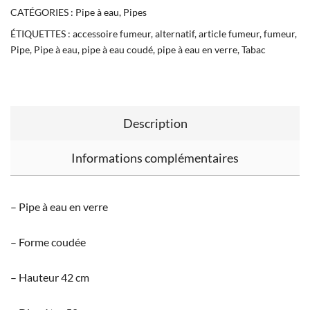
CATÉGORIES :
Pipe à eau
,
Pipes
ÉTIQUETTES :
accessoire fumeur
,
alternatif
,
article fumeur
,
fumeur
,
Pipe
,
Pipe à eau
,
pipe à eau coudé
,
pipe à eau en verre
,
Tabac
Description
Informations complémentaires
– Pipe à eau en verre
– Forme coudée
– Hauteur 42 cm