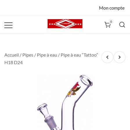
Mon compte
0
La Havane
Nîmes
Accueil
/
Pipes
/
Pipe à eau
/ Pipe à eau “Tattoo”
H18 D24